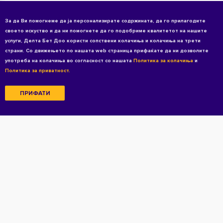
За да Ви помогнеме да ја персонализирате содржината, да го прилагодите
своето искуство и да ни помогнете да го подобриме квалитетот на нашите
услуги, Делта Бет Доо користи сопствени колачиња и колачиња на трети
страни. Со движењето по нашата web страница прифаќате да ни дозволите
употреба на колачиња во согласност со нашата
Политика за колачиња
и
Политика за приватност.
ПРИФАТИ
Copyright © 2026 All rights reserved
Услови за користење
Политика за приватност
Политиката за приватност за кандидати
Политика за колачиња