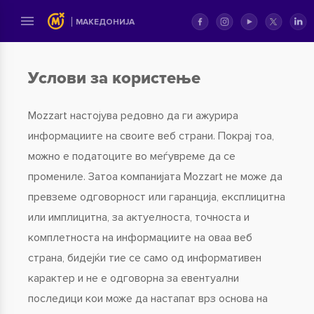
MАКЕДОНИЈА
Услови за користење
Mozzart настојува редовно да ги ажурира
информациите на своите веб страни. Покрај тоа,
можно е податоците во меѓувреме да се
промениле. Затоа компанијата Mozzart не може да
превземе одговорност или гаранција, експлицитна
или имплицитна, за актуелноста, точноста и
комплетноста на информациите на оваа веб
страна, бидејќи тие се само од информативен
карактер и не e одговорна за евентуални
последици кои може да настапат врз основа на