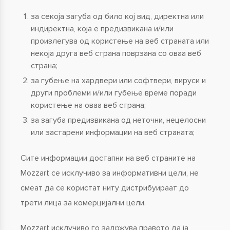
за секоја загуба од било кој вид, директна или
индиректна, која е предизвикана и/или
произлегува од користење на веб страната или
некоја друга веб страна поврзана со оваа веб
страна;
за губење на хардвери или софтвери, вируси и
други проблеми и/или губење време поради
користење на оваа веб страна;
за загуба предизвикана од неточни, нецелосни
или застарени информации на веб страната;
Сите информации достапни на веб страните на
Mozzart се исклучиво за информативни цели, не
смеат да се користат ниту дистрибуираат до
трети лица за комерцијални цели.
Mozzart исклучиво го задржува правото да ја