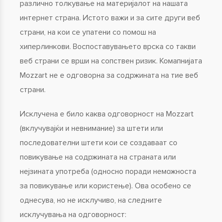
различно толкување на материјалот на нашата
интернет страна. Истото важи и за сите други веб
страни, на кои се упатени со помош на
хиперлинкови. Воспоставувањето врска со такви
веб страни се врши на сопствен ризик. Комапнијата
Mozzart не е одговорна за содржината на тие веб
страни.
Исклучена е било каква одговорност на Mozzart
(вклучувајќи и невнимание) за штети или
последователни штети кои се создаваат со
повикување на содржината на страната или
нејзината употреба (односно поради неможноста
за повикување или користење). Ова особено се
однесува, но не исклучиво, на следните
исклучувања на одговорност: