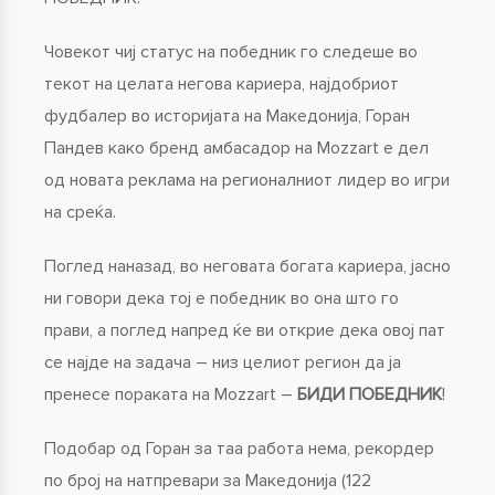
Човекот чиј статус на победник го следеше во
текот на целата негова кариера, најдобриот
фудбалер во историјата на Македонија, Горан
Пандев како бренд амбасадор на Mozzart е дел
од новата реклама на регионалниот лидер во игри
на среќа.
Поглед наназад, во неговата богата кариера, јасно
ни говори дека тој е победник во она што го
прави, а поглед напред ќе ви открие дека овој пат
се најде на задача – низ целиот регион да ја
пренесе пораката на Mozzart –
БИДИ ПОБЕДНИК
!
Подобар од Горан за таа работа нема, рекордер
по број на натпревари за Македонија (122