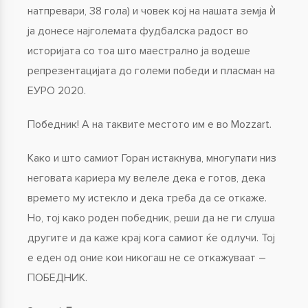
натпревари, 38 гола) и човек кој на нашата земја ѝ
ја донесе најголемата фудбалска радост во
историјата со тоа што маестрално ја водеше
репрезентацијата до големи победи и пласман на
ЕУРО 2020.
Победник! А на таквите местото им е во Mozzart.
Како и што самиот Горан истакнува, многупати низ
неговата кариера му велеле дека е готов, дека
времето му истекло и дека треба да се откаже.
Но, тој како роден победник, реши да не ги слуша
другите и да каже крај кога самиот ќе одлучи. Тој
е еден од оние кои никогаш не се откажуваат –
ПОБЕДНИК.