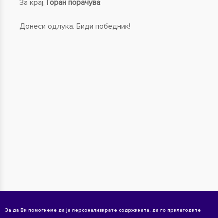
За крај,
Горан порачува
:
Донеси одлука. Биди победник!
За да Ви помогнеме да ја персонализирате содржината, да го прилагодите