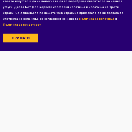
своето искуство и да ни помогнете да го подобриме квалитетот на нашите
услуги, Делта Бет Доо користи сопствени колачиња и колачиња на трети
страни. Со движењето по нашата web страница прифаќате да ни дозволите
употреба на колачиња во согласност со нашата
Политика за колачиња
и
Политика за приватност.
ПРИФАТИ
Copyright © 2026 All rights reserved
Услови за користење
Политика за приватност
Политиката за приватност за кандидати
Политика за колачиња
Почетна
За Mozzart
Нашиот бизнис